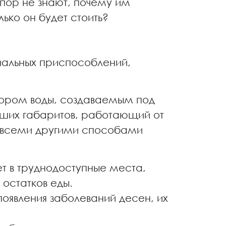
 пор не знают, почему им
ько он будет стоить?
циальных приспособлений,
апором воды, создаваемым под
ьших габаритов, работающий от
д всеми другими способами
ет в труднодоступные места,
 остатков еды.
оявления заболеваний десен, их