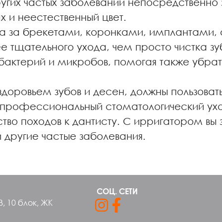
гих частых заболеваний непосредственно зу
х и неестественный цвет.
да за брекетами, коронками, имплантами, 
ее тщательного ухода, чем просто чистка зу
бактерий и микробов, помогая также убрать
оровьем зубов и десен, должны пользовать
 профессиональный стоматологический уход
тво походов к дантисту. С ирригатором вы 
и другие частые заболевания.
СОЦ. СЕТИ
В, 10 блок, ЖК