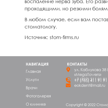
воспаление нерва зуба. Его раз
проходящими, но резкими болям
В любом случае, если вам постав
стоматологу.
Источник: stom-firms.ru
НАВИГАЦИЯ
КОНТАКТЫ
ул. Каблукова 38 
Главная
«MegaTowers»
+7 (727) 311 91 91
Услуги
+7 (705) 411 91 91
eokdent@mail.ru
Врачи
Фотогалерея
О клинике
Copyright © 2022 Стом