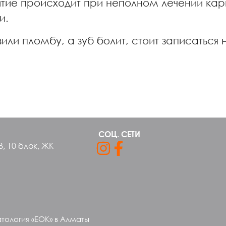
витие происходит при неполном лечении ка
и.
или пломбу, а зуб болит, стоит записаться
СОЦ. СЕТИ
В, 10 блок, ЖК
атология «ЕОК» в Алматы