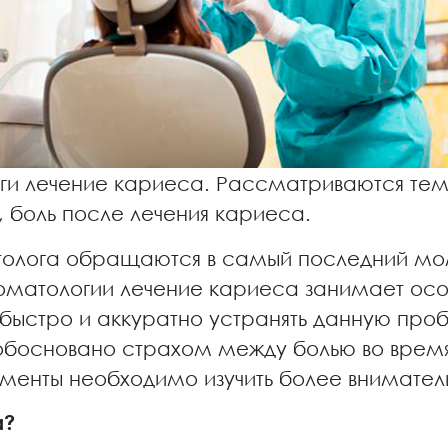
ги лечение кариеса. Рассматриваются тем
, боль после лечения кариеса.
толога обращаются в самый последний мом
томатологии лечение кариеса занимает ос
т быстро и аккуратно устранять данную пр
обосновано страхом между болью во вре
менты необходимо изучить более внимател
а?