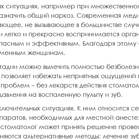
ых ситуациях, например при множественн
назначить общий наркоз. Современная мед
ющее, не вызывающее в большинстве случа
 и легко и прекрасно воспринимается орга
зопасным и эффективным. Благодаря этому
ременным женщинам.
тадии можно вылечить полностью безболезн
то позволяет избежать неприятных ощущений
проблем – без лекарств действия стоматол
давления на воспаленную пульпу и зуб.
сключительных ситуациях. К ним относится 
ратов, необходимых для местной анестези
 стоматолог может принять решение провес
еняются альтернативные методы: лечение з