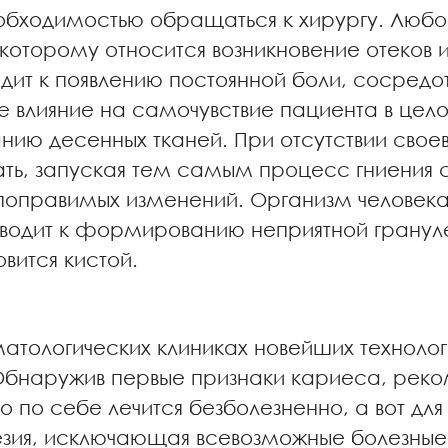
еобходимостью обращаться к хирургу. Люб
 которому относится возникновение отеков 
дит к появлению постоянной боли, сосредот
е влияние на самочувствие пациента в цел
ию десенных тканей. При отсутствии свое
ать, запуская тем самым процесс гниени
епоправимых изменений. Организм человека
иводит к формированию неприятной гранул
вится кистой.
тологических клиниках новейших технологи
бнаружив первые признаки кариеса, реком
по себе лечится безболезненно, а вот для
тезия, исключающая всевозможные болезны