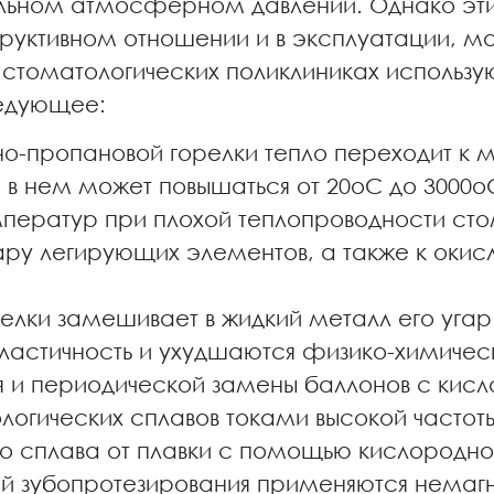
льном атмосферном давлении. Однако эти 
структивном отношении и в эксплуатации, 
ых стоматологических поликлиниках использу
ледующее:
о-пропановой горелки тепло переходит к 
в нем может повышаться от 20оС до 3000оС
мператур при плохой теплопроводности ст
гару легирующих элементов, а также к оки
лки замешивает в жидкий металл его угар и
 пластичность и ухудшаются физико-химиче
 и периодической замены баллонов с кисл
логических сплавов токами высокой частот
о сплава от плавки с помощью кислородно
елей зубопротезирования применяются нема