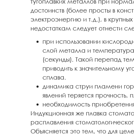
тугоплавких металлов при норма
достоинств (более просты в кон
электроэнергию и т.д.), в крупн
недостаткам следует отнести с
при использовании кислородн
слой металла и температура 
(секунды). Такой перепад те
приводить к значительному у
сплава.
динамика струи пламени горе
явлений теряется прочность,
необходимость приобретения
Индукционная же плавка стомато
расплавления стоматологическог
Объясняется это тем, что для ц