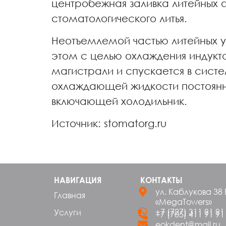
центробежная заливка литейных
стоматологического литья.
Неотъемлемой частью литейных у
этом с целью охлаждения индукто
магистрали и спускается в систе
охлаждающей жидкости постоянно
включающей холодильник.
Источник: stomatorg.ru
НАВИГАЦИЯ
КОНТАКТЫ
ул. Каблукова 38 
Главная
«MegaTowers»
+7 (727) 311 91 91
Услуги
+7 (705) 411 91 91
eokdent@mail.ru