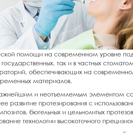
ской помощи на современном уровне подр
 государственных, так и в частных стомато
ораторий, обеспечивающих на современном
овременных материалов.
я важнейшим и неотъемлемым элементом с
нее развитие протезирования с использов
озитов, бюгельных и цельнолитых протезов
вание технологии высокоточного прецизион